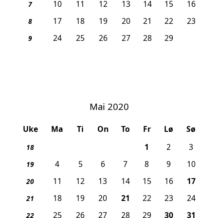
10
11
12
13
14
15
16
7
17
18
19
20
21
22
23
8
24
25
26
27
28
29
9
Mai 2020
Uke
Ma
Ti
On
To
Fr
Lø
Sø
almesøndag
, Arbeidernes dag
1
2
3
18
ten
. påskedag
4
5
6
7
8
9
10
19
, Gru
11
12
13
14
15
16
17
20
, Kristi himmelfartsdag
18
19
20
21
22
23
24
21
, Pinseaften
, 1. p
25
26
27
28
29
30
31
22