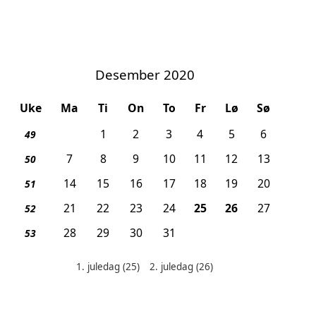
Desember 2020
Uke
Ma
Ti
On
To
Fr
Lø
Sø
1
2
3
4
5
6
49
7
8
9
10
11
12
13
50
14
15
16
17
18
19
20
51
, 1. juledag
, 2. juledag
21
22
23
24
25
26
27
52
28
29
30
31
53
1. juledag
(25)
2. juledag
(26)
Helligdager denne måneden: