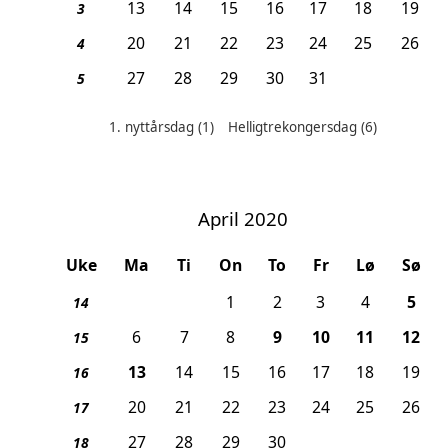
13
14
15
16
17
18
19
3
20
21
22
23
24
25
26
4
27
28
29
30
31
5
1. nyttårsdag
(1)
Helligtrekongersdag
(6)
Helligdager denne måneden:
April 2020
Uke
Ma
Ti
On
To
Fr
Lø
Sø
, P
1
2
3
4
5
14
, Skjærtorsdag
, Langfredag
, Påskeaf
, 1
6
7
8
9
10
11
12
15
, 2. påskedag
13
14
15
16
17
18
19
16
20
21
22
23
24
25
26
17
27
28
29
30
18