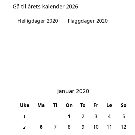
Gå til årets kalender 2026
Helligdager 2020
Flaggdager 2020
Januar 2020
Uke
Ma
Ti
On
To
Fr
Lø
Sø
, 1. nyttårsdag
1
2
3
4
5
1
, Helligtrekongersdag
6
7
8
9
10
11
12
2