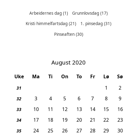
Arbeidernes dag
(1)
Grunnlovsdag
(17)
Kristi himmelfartsdag
(21)
1. pinsedag
(31)
Helligdager denne måneden:
Pinseaften
(30)
August 2020
Uke
Ma
Ti
On
To
Fr
Lø
Sø
1
2
31
3
4
5
6
7
8
9
32
10
11
12
13
14
15
16
33
17
18
19
20
21
22
23
34
24
25
26
27
28
29
30
35