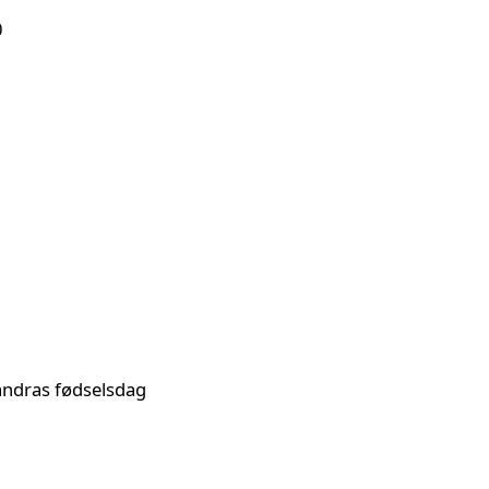
0
andras fødselsdag