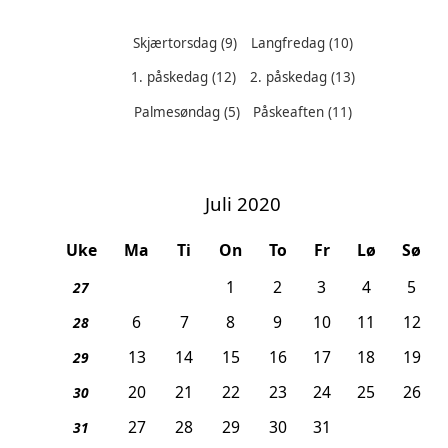
Skjærtorsdag
(9)
Langfredag
(10)
1. påskedag
(12)
2. påskedag
(13)
Helligdager denne måneden:
Palmesøndag
(5)
Påskeaften
(11)
Juli 2020
Uke
Ma
Ti
On
To
Fr
Lø
Sø
1
2
3
4
5
27
6
7
8
9
10
11
12
28
13
14
15
16
17
18
19
29
20
21
22
23
24
25
26
30
27
28
29
30
31
31