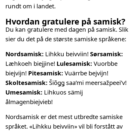
rundt om i landet.
Hvordan gratulere på samisk?
Du kan gratulere med dagen på samisk. Slik
sier du det på de største samiske språkene:
Nordsamisk:
Lihkku beivviin!
Sørsamisk:
Læhkoeh biejjine!
Lulesamisk:
Vuorbbe
biejvijn!
Pitesamisk:
Vuärrbe bejvijn!
Skoltesamisk:
Šiõǥǥ saa’mi meersažpeei’v!
Umesamisk:
Lihkuos sämij
ålmagenbiejvieb!
Nordsamisk er det mest utbredte samiske
språket. «Lihkku beivviin» vil bli forstått av