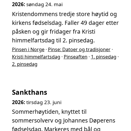
2026:
søndag 24. mai
Kristendommens tredje store høytid og
kirkens fødselsdag. Faller 49 dager etter
påsken og gir fridager fra Kristi
himmelfartsdag til 2. pinsedag.
Pinsen i Norge
·
Pinse: Datoer og tradisjoner
·
Kristi himmelfartsdag
·
Pinseaften
·
1. pinsedag
·
2. pinsedag
Sankthans
2026:
tirsdag 23. juni
Sommerhøytiden, knyttet til
sommersolverv og Johannes Døperens
fødselsdag. Markeres med bål og