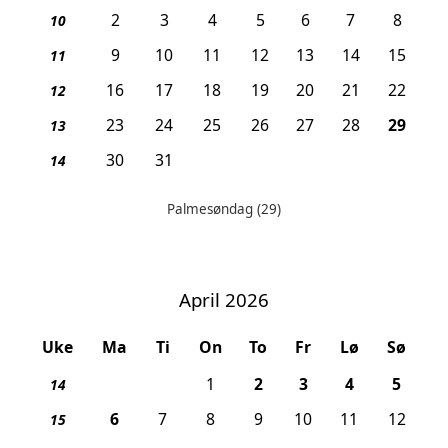
2
3
4
5
6
7
8
10
9
10
11
12
13
14
15
11
16
17
18
19
20
21
22
12
, Pa
23
24
25
26
27
28
29
13
30
31
14
Palmesøndag
(29)
Helligdager denne måneden:
April 2026
Uke
Ma
Ti
On
To
Fr
Lø
Sø
, Skjærtorsdag
, Langfredag
, Påskeafte
, 1. p
1
2
3
4
5
14
, 2. påskedag
6
7
8
9
10
11
12
15