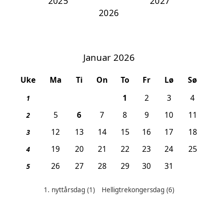
2025
2027
Januar 2026
Uke
Ma
Ti
On
To
Fr
Lø
Sø
, 1. nyttårsdag
1
2
3
4
1
, Helligtrekongersdag
5
6
7
8
9
10
11
2
12
13
14
15
16
17
18
3
19
20
21
22
23
24
25
4
26
27
28
29
30
31
5
1. nyttårsdag
(1)
Helligtrekongersdag
(6)
Helligdager denne måneden: