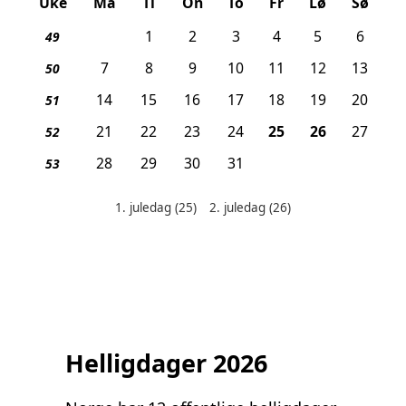
Uke
Ma
Ti
On
To
Fr
Lø
Sø
1
2
3
4
5
6
49
7
8
9
10
11
12
13
50
14
15
16
17
18
19
20
51
, 1. juledag
, 2. juledag
21
22
23
24
25
26
27
52
28
29
30
31
53
1. juledag
(25)
2. juledag
(26)
Helligdager denne måneden:
Helligdager 2026