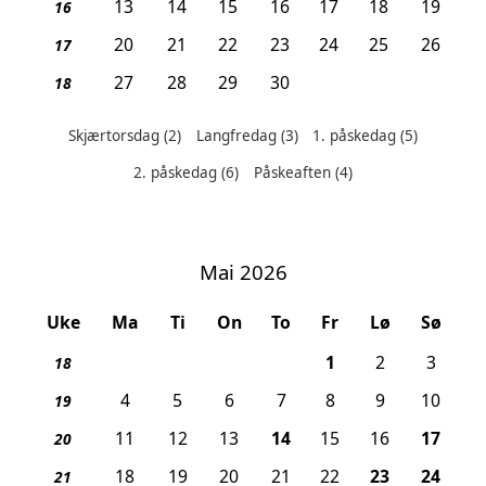
13
14
15
16
17
18
19
16
20
21
22
23
24
25
26
17
27
28
29
30
18
Skjærtorsdag
(2)
Langfredag
(3)
1. påskedag
(5)
Helligdager denne måneden:
2. påskedag
(6)
Påskeaften
(4)
Mai 2026
Uke
Ma
Ti
On
To
Fr
Lø
Sø
, Arbeidernes dag
1
2
3
18
4
5
6
7
8
9
10
19
, Kristi himmelfartsdag
, Gru
11
12
13
14
15
16
17
20
, Pinseafte
, 1. 
18
19
20
21
22
23
24
21