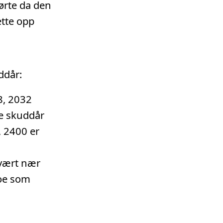
førte da den
ette opp
ddår:
8, 2032
ke skuddår
, 2400 er
svært nær
noe som