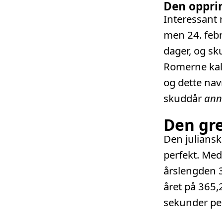
Den oppri
Interessant 
men 24. febr
dager, og sk
Romerne kal
og dette nav
skuddår
anno
Den gr
Den juliansk
perfekt. Med
årslengden 3
året på 365,
sekunder per