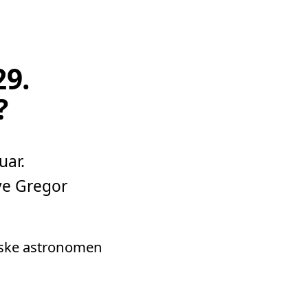
29.
?
uar.
ave Gregor