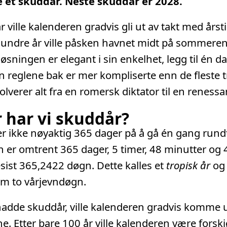
e et skuddår. Neste skuddår er 2028.
 ville kalenderen gradvis gli ut av takt med årsti
hundre år ville påsken havnet midt på sommeren 
øsningen er elegant i sin enkelhet, legg til én d
en reglene bak er mer kompliserte enn de fleste t
volverer alt fra en romersk diktator til en reness
 har vi skuddår?
r ikke nøyaktig 365 dager på å gå én gang rund
en er omtrent 365 dager, 5 timer, 48 minutter og
esist 365,2422 døgn. Dette kalles et
tropisk år
og 
om to vårjevndøgn.
 hadde skuddår, ville kalenderen gradvis komme u
e. Etter bare 100 år ville kalenderen være forsk