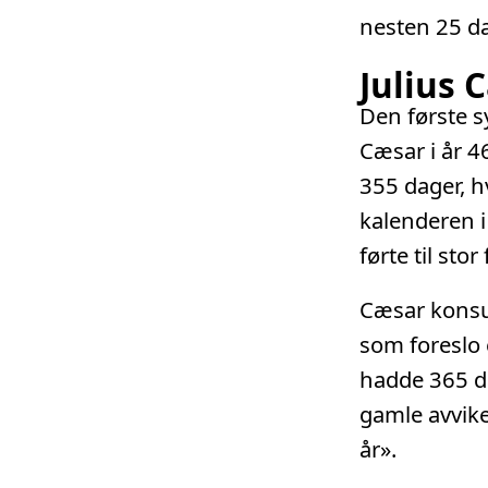
nesten 25 dag
Julius 
Den første s
Cæsar i år 4
355 dager, h
kalenderen i
førte til stor
Cæsar konsu
som foreslo 
hadde 365 da
gamle avviket
år».