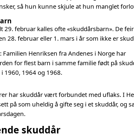
nsker, så hun kunne skjule at hun manglet forlo
arn
t 29. februar kalles ofte «skuddårsbarn». De fei
n 28. februar eller 1. mars i år som ikke er skud
t: Familien Henriksen fra Andenes i Norge har
den for flest barn i samme familie født på sku
t i 1960, 1964 og 1968.
rer har skuddår vært forbundet med uflaks. I Hel
sett på som uheldig å gifte seg i et skuddår, og s
årsdagen.
nde skuddår