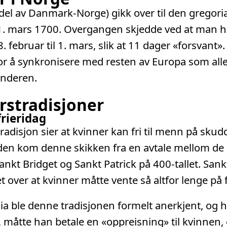
el av Danmark-Norge) gikk over til den gregor
1. mars 1700. Overgangen skjedde ved at man 
8. februar til 1. mars, slik at 11 dager «forsvant».
r å synkronisere med resten av Europa som all
enderen.
rstradisjoner
rieridag
adisjon sier at kvinner kan fri til menn på sku
den kom denne skikken fra en avtale mellom de 
nkt Bridget og Sankt Patrick på 400-tallet. Sank
t over at kvinner måtte vente så altfor lenge på fr
nia ble denne tradisjonen formelt anerkjent, og
t, måtte han betale en «oppreisning» til kvinnen, 