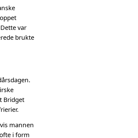
ianske
hoppet
 Dette var
erede brukte
ddårsdagen.
irske
t Bridget
ierier.
 hvis mannen
ofte i form