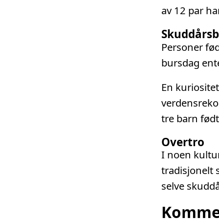
av 12 par ha
Skuddårsb
Personer fød
bursdag ente
En kuriosite
verdensrekor
tre barn fød
Overtro
I noen kultu
tradisjonelt 
selve skudd
Komme