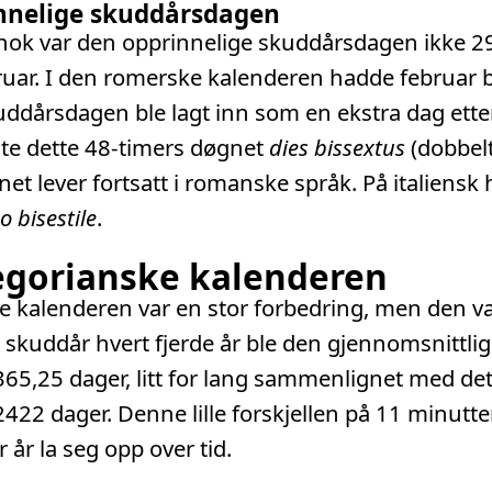
nnelige skuddårsdagen
nok var den opprinnelige skuddårsdagen ikke 29
uar. I den romerske kalenderen hadde februar 
uddårsdagen ble lagt inn som en ekstra dag ette
te dette 48-timers døgnet
dies bissextus
(dobbel
net lever fortsatt i romanske språk. På italiensk 
 bisestile
.
egorianske kalenderen
e kalenderen var en stor forbedring, men den va
 skuddår hvert fjerde år ble den gjennomsnittli
65,25 dager, litt for lang sammenlignet med det
2422 dager. Denne lille forskjellen på 11 minutte
 år la seg opp over tid.