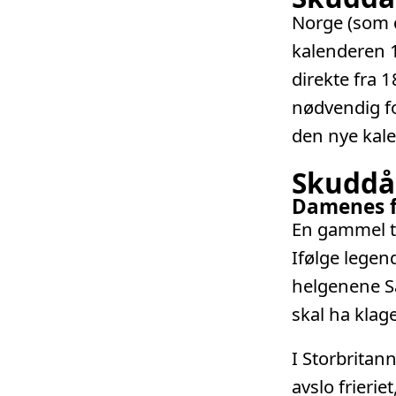
Norge (som d
kalenderen 
direkte fra 1
nødvendig fo
den nye kal
Skuddå
Damenes f
En gammel tr
Ifølge legen
helgenene Sa
skal ha klage
I Storbritan
avslo frierie