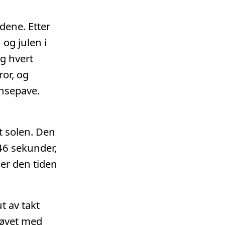
dene. Etter
og julen i
ag hvert
ror, og
ansepave.
t solen. Den
 46 sekunder,
er den tiden
t av takt
jøvet med