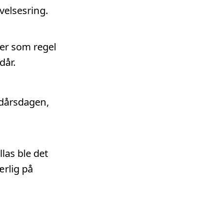
velsesring.
rer som regel
dår.
ddårsdagen,
las ble det
ærlig på