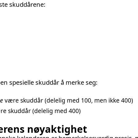
ste skuddårene:
en spesielle skuddår å merke seg:
ke
være skuddår (delelig med 100, men ikke 400)
ære skuddår (delelig med 400)
erens nøyaktighet
anske kalenderen er bemerkelsesverdig presis, 