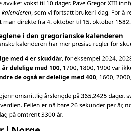
 avviket vokst til 10 dager. Pave Gregor XIII inn
 kalenderen
, som vi fortsatt bruker i dag. For å r
t man direkte fra 4. oktober til 15. oktober 1582.
eglene i den gregorianske kalenderen
nske kalenderen har mer presise regler for sku
lige med 4 er skuddår
, for eksempel 2024, 202
 år delelige med 100
, 1700, 1800, 1900 var ik
dre de også er delelige med 400
, 1600, 2000
 gjennomsnittlig årslengde på 365,2425 dager, 
 verdien. Feilen er nå bare 26 sekunder per år, 
 dag på omtrent 3300 år.
r i Norge