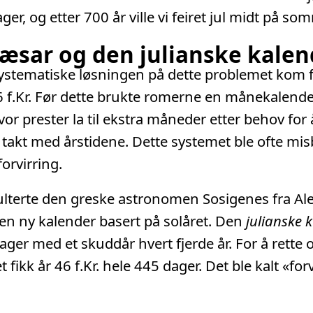
er, og etter 700 år ville vi feiret jul midt på s
Cæsar og den julianske kale
ystematiske løsningen på dette problemet kom f
6 f.Kr. Før dette brukte romerne en månekalend
vor prester la til ekstra måneder etter behov for
 takt med årstidene. Dette systemet ble ofte mi
 forvirring.
lterte den greske astronomen Sosigenes fra Ale
en ny kalender basert på solåret. Den
julianske 
ger med et skuddår hvert fjerde år. For å rette 
 fikk år 46 f.Kr. hele 445 dager. Det ble kalt «for