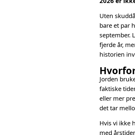
2026 er ikk
Uten skuddår
bare et par 
september. L
fjerde år, m
historien in
Hvorfor
Jorden bruke
faktiske tid
eller mer pr
det tar mell
Hvis vi ikke
med årstiden