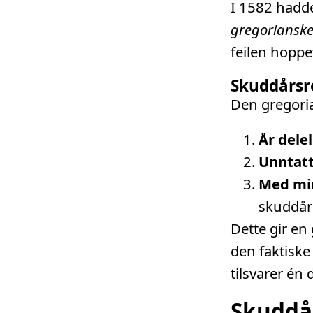
I 1582 hadde
gregorianske
feilen hoppe
Skuddårsr
Den gregoria
År dele
Unntatt
Med min
skuddår
Dette gir en
den faktiske
tilsvarer én
Skuddå