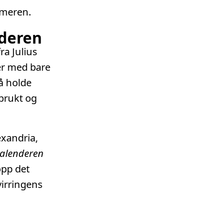
ommeren.
nderen
ra Julius
er med bare
 å holde
sbrukt og
xandria,
kalenderen
opp det
virringens