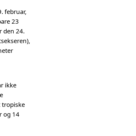
. februar,
bare 23
r den 24.
tsekseren),
heter
r ikke
ge
 tropiske
r og 14