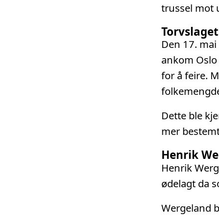
trussel mot
Torvslaget
Den 17. mai
ankom Oslo 
for å feire. 
folkemengd
Dette ble k
mer bestemt 
Henrik We
Henrik Werge
ødelagt da s
Wergeland bru