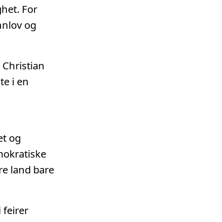
het. For
nnlov og
 Christian
te i en
et og
mokratiske
e land bare
 feirer