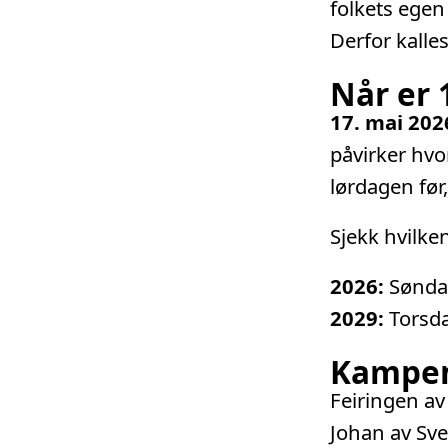
folkets egen
Derfor kalle
Når er 
17. mai 202
påvirker hvor
lørdagen før,
Sjekk hvilke
2026:
Søndag
2029:
Torsda
Kampen 
Feiringen av
Johan av Sve