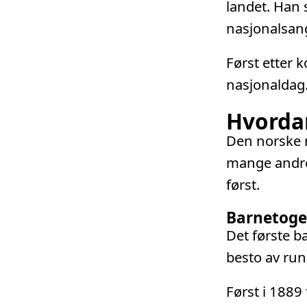
landet. Han 
nasjonalsang
Først etter 
nasjonaldag
Hvordan
Den norske m
mange andre 
først.
Barnetoget
Det første b
besto av run
Først i 1889 