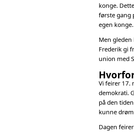
konge. Dette
første gang 
egen konge.
Men gleden b
Frederik gi 
union med Sv
Hvorfor
Vi feirer 17
demokrati. 
på den tide
kunne drøm
Dagen feirer 