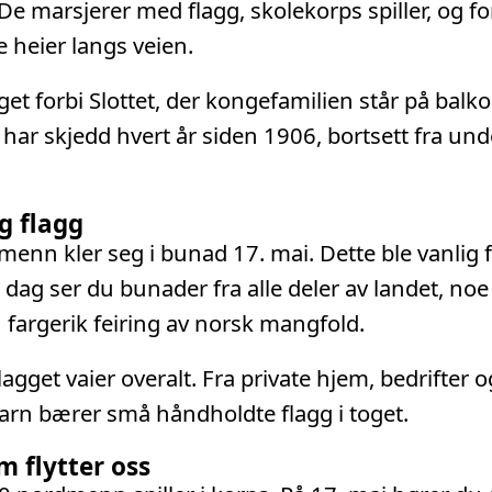
 De marsjerer med flagg, skolekorps spiller, og f
e heier langs veien.
oget forbi Slottet, der kongefamilien står på bal
e har skjedd hvert år siden 1906, bortsett fra un
g flagg
nn kler seg i bunad 17. mai. Dette ble vanlig f
I dag ser du bunader fra alle deler av landet, no
n fargerik feiring av norsk mangfold.
agget vaier overalt. Fra private hjem, bedrifter o
arn bærer små håndholdte flagg i toget.
 flytter oss