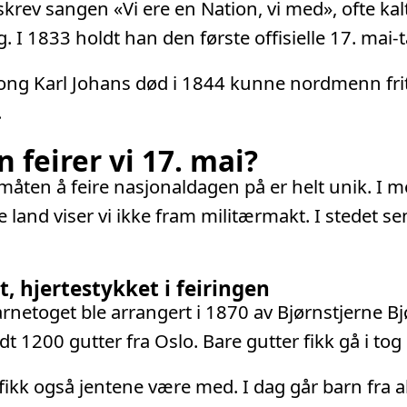
skrev sangen «Vi ere en Nation, vi med», ofte kal
. I 1833 holdt han den første offisielle 17. mai-t
kong Karl Johans død i 1844 kunne nordmenn fritt
.
 feirer vi 17. mai?
åten å feire nasjonaldagen på er helt unik. I mo
land viser vi ikke fram militærmakt. I stedet se
, hjertestykket i feiringen
arnetoget ble arrangert i 1870 av Bjørnstjerne B
dt 1200 gutter fra Oslo. Bare gutter fikk gå i to
fikk også jentene være med. I dag går barn fra al