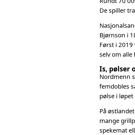
Rundt 70 000
De spiller t
Nasjonalsang
Bjørnson i 1
Først i 2019 
selv om alle
Is, pølser
Nordmenn spi
femdobles sa
pølse i løpet
På østlandet
mange grillp
spekemat elle