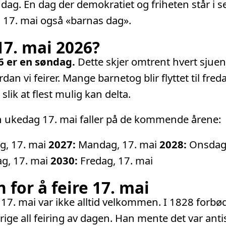
 dag. En dag der demokratiet og friheten står i 
s 17. mai også «barnas dag».
17. mai 2026?
6 er en søndag.
Dette skjer omtrent hvert sjuen
dan vi feirer. Mange barnetog blir flyttet til fred
 slik at flest mulig kan delta.
n ukedag 17. mai faller på de kommende årene:
, 17. mai
2027:
Mandag, 17. mai
2028:
Onsdag,
g, 17. mai
2030:
Fredag, 17. mai
for å feire 17. mai
 17. mai var ikke alltid velkommen. I 1828 forbø
rige all feiring av dagen. Han mente det var ant