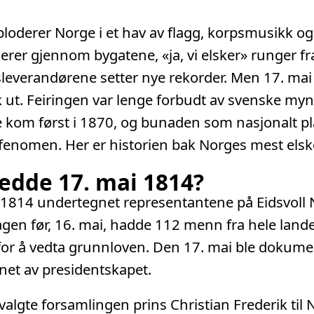
ploderer Norge i et hav av flagg, korpsmusikk og 
rer gjennom bygatene, «ja, vi elsker» runger fr
isleverandørene setter nye rekorder. Men 17. mai
lik ut. Feiringen var lenge forbudt av svenske my
kom først i 1870, og bunaden som nasjonalt pl
fenomen. Her er historien bak Norges mest elsk
edde 17. mai 1814?
 1814 undertegnet representantene på Eidsvoll
gen før, 16. mai, hadde 112 menn fra hele land
or å vedta grunnloven. Den 17. mai ble dokumen
et av presidentskapet.
lgte forsamlingen prins Christian Frederik til 