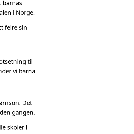
t barnas
alen i Norge.
 feire sin
tsetning til
nder vi barna
jørnson. Det
g den gangen.
le skoler i