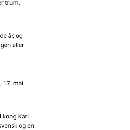
sentrum.
de år, og
agen eller
 17. mai
d kong Karl
isvensk og en