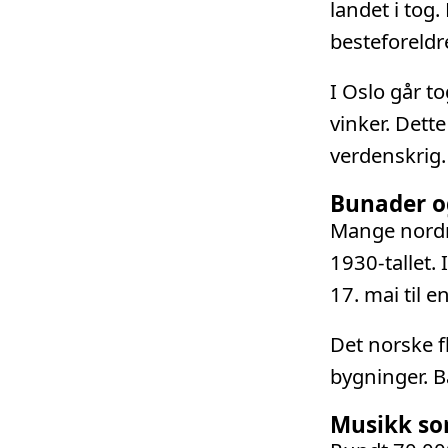
landet i tog.
besteforeldr
I Oslo går t
vinker. Dett
verdenskrig.
Bunader o
Mange nordme
1930-tallet. 
17. mai til e
Det norske fl
bygninger. B
Musikk som