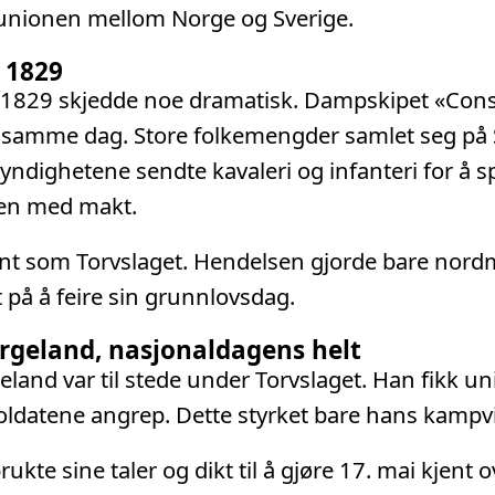
 unionen mellom Norge og Sverige.
 1829
 1829 skjedde noe dramatisk. Dampskipet «Cons
samme dag. Store folkemengder samlet seg på 
Myndighetene sendte kavaleri og infanteri for å s
en med makt.
jent som Torvslaget. Hendelsen gjorde bare nor
på å feire sin grunnlovsdag.
rgeland, nasjonaldagens helt
land var til stede under Torvslaget. Han fikk u
oldatene angrep. Dette styrket bare hans kampvi
kte sine taler og dikt til å gjøre 17. mai kjent o