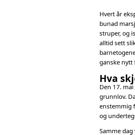
Hvert år eks
bunad marsje
struper, og 
alltid sett s
barnetogene 
ganske nytt 
Hva skj
Den 17. mai
grunnlov. Da
enstemmig f
og undertegn
Samme dag va