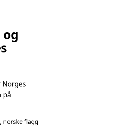
n og
es
r Norges
n på