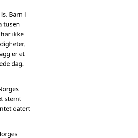
is. Barn i
a tusen
 har ikke
ndigheter,
agg er et
ede dag.
 Norges
et stemt
tet datert
Norges