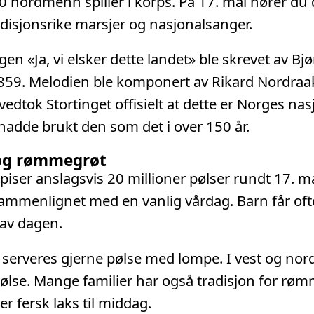
 nordmenn spiller i korps. På 17. mai hører du 
radisjonsrike marsjer og nasjonalsanger.
en «Ja, vi elsker dette landet» ble skrevet av Bj
859. Melodien ble komponert av Rikard Nordraak
vedtok Stortinget offisielt at dette er Norges na
 hadde brukt den som det i over 150 år.
 og rømmegrøt
ser anslagsvis 20 millioner pølser rundt 17. ma
mmenlignet med en vanlig vårdag. Barn får oft
 av dagen.
 serveres gjerne pølse med lompe. I vest og nor
ølse. Mange familier har også tradisjon for røm
r fersk laks til middag.