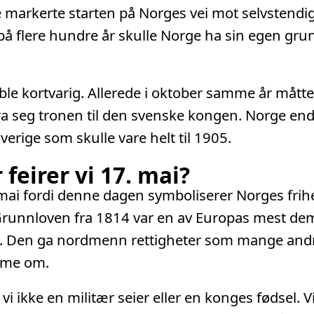
 markerte starten på Norges vei mot selvstendig
på flere hundre år skulle Norge ha sin egen gru
le kortvarig. Allerede i oktober samme år måtte
fra seg tronen til den svenske kongen. Norge end
erige som skulle vare helt til 1905.
 feirer vi 17. mai?
. mai fordi denne dagen symboliserer Norges frih
Grunnloven fra 1814 var en av Europas mest de
n. Den ga nordmenn rettigheter som mange andr
me om.
vi ikke en militær seier eller en konges fødsel. Vi