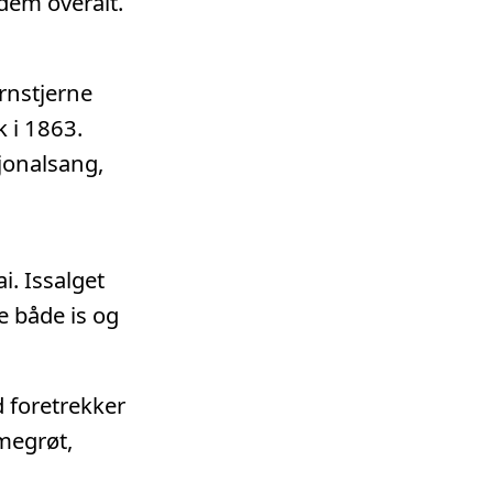
dem overalt.
ørnstjerne
 i 1863.
sjonalsang,
i. Issalget
e både is og
d foretrekker
megrøt,