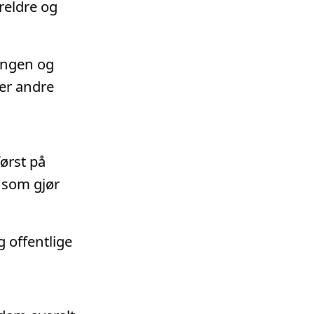
oreldre og
kongen og
der andre
ørst på
e som gjør
g offentlige