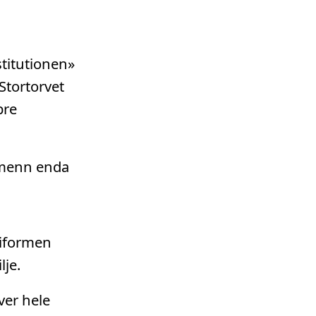
titutionen»
Stortorvet
pre
dmenn enda
niformen
lje.
ver hele