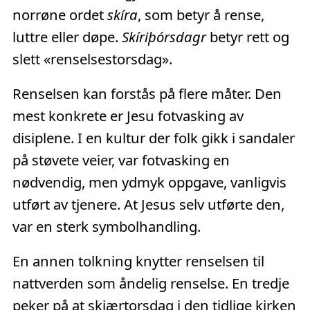
norrøne ordet
skíra
, som betyr å rense,
luttre eller døpe.
Skíriþórsdagr
betyr rett og
slett «renselsestorsdag».
Renselsen kan forstås på flere måter. Den
mest konkrete er Jesu fotvasking av
disiplene. I en kultur der folk gikk i sandaler
på støvete veier, var fotvasking en
nødvendig, men ydmyk oppgave, vanligvis
utført av tjenere. At Jesus selv utførte den,
var en sterk symbolhandling.
En annen tolkning knytter renselsen til
nattverden som åndelig renselse. En tredje
peker på at skjærtorsdag i den tidlige kirken