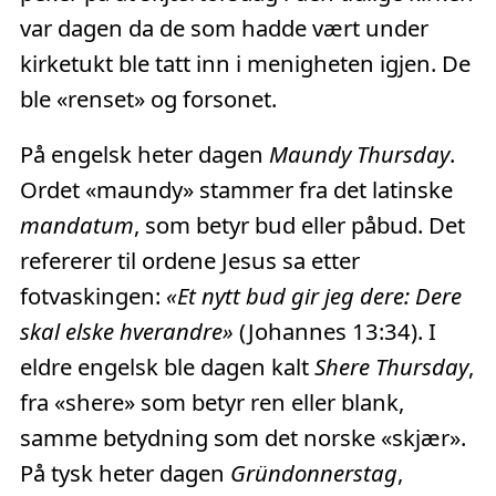
var dagen da de som hadde vært under
kirketukt ble tatt inn i menigheten igjen. De
ble «renset» og forsonet.
På engelsk heter dagen
Maundy Thursday
.
Ordet «maundy» stammer fra det latinske
mandatum
, som betyr bud eller påbud. Det
refererer til ordene Jesus sa etter
fotvaskingen:
«Et nytt bud gir jeg dere: Dere
skal elske hverandre»
(Johannes 13:34). I
eldre engelsk ble dagen kalt
Shere Thursday
,
fra «shere» som betyr ren eller blank,
samme betydning som det norske «skjær».
På tysk heter dagen
Gründonnerstag
,