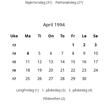
Skjærtorsdag
(31)
Palmesøndag
(27)
Helligdager denne måneden:
April 1994
Uke
Ma
Ti
On
To
Fr
Lø
Sø
, Langfredag
, Påskeafte
, 1. p
1
2
3
13
, 2. påskedag
4
5
6
7
8
9
10
14
11
12
13
14
15
16
17
15
18
19
20
21
22
23
24
16
25
26
27
28
29
30
17
Langfredag
(1)
1. påskedag
(3)
2. påskedag
(4)
Helligdager denne måneden:
Påskeaften
(2)