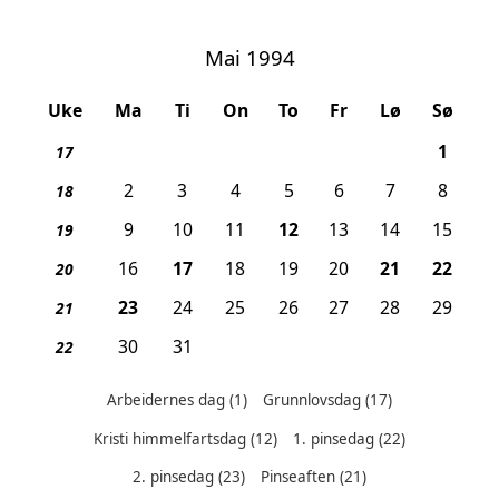
Mai 1994
Uke
Ma
Ti
On
To
Fr
Lø
Sø
, Arb
1
17
2
3
4
5
6
7
8
18
, Kristi himmelfartsdag
9
10
11
12
13
14
15
19
, Grunnlovsdag
, Pinseafte
, 1. 
16
17
18
19
20
21
22
20
, 2. pinsedag
23
24
25
26
27
28
29
21
30
31
22
Arbeidernes dag
(1)
Grunnlovsdag
(17)
Kristi himmelfartsdag
(12)
1. pinsedag
(22)
Helligdager denne måneden:
2. pinsedag
(23)
Pinseaften
(21)