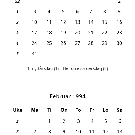
, 1. nyttårs
1
2
52
, Helligtrekongersdag
3
4
5
6
7
8
9
1
10
11
12
13
14
15
16
2
17
18
19
20
21
22
23
3
24
25
26
27
28
29
30
4
31
5
1. nyttårsdag
(1)
Helligtrekongersdag
(6)
Helligdager denne måneden:
Februar 1994
Uke
Ma
Ti
On
To
Fr
Lø
Sø
1
2
3
4
5
6
5
7
8
9
10
11
12
13
6