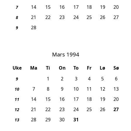
14
15
16
17
18
19
20
7
21
22
23
24
25
26
27
8
28
9
Mars 1994
Uke
Ma
Ti
On
To
Fr
Lø
Sø
1
2
3
4
5
6
9
7
8
9
10
11
12
13
10
14
15
16
17
18
19
20
11
, Pa
21
22
23
24
25
26
27
12
, Skjærtorsdag
28
29
30
31
13