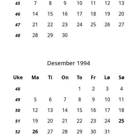
7
8
9
10
11
12
13
45
14
15
16
17
18
19
20
46
21
22
23
24
25
26
27
47
28
29
30
48
Desember 1994
Uke
Ma
Ti
On
To
Fr
Lø
Sø
1
2
3
4
48
5
6
7
8
9
10
11
49
12
13
14
15
16
17
18
50
, 1. j
19
20
21
22
23
24
25
51
, 2. juledag
26
27
28
29
30
31
52