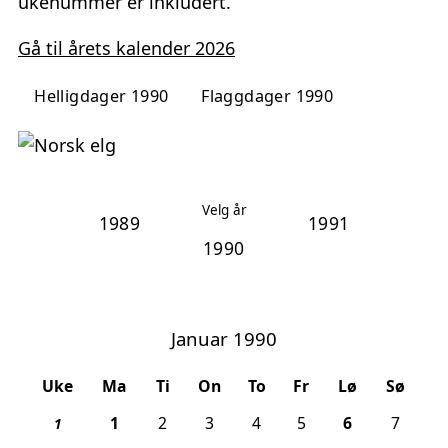
ukenummer er inkludert.
Gå til årets kalender 2026
Helligdager 1990
Flaggdager 1990
Velg år
1989
1991
Januar 1990
Uke
Ma
Ti
On
To
Fr
Lø
Sø
, 1. nyttårsdag
, Helligtre
1
2
3
4
5
6
7
1