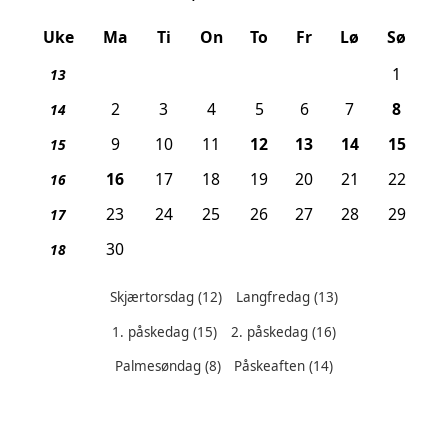
Uke
Ma
Ti
On
To
Fr
Lø
Sø
1
13
, Pal
2
3
4
5
6
7
8
14
, Skjærtorsdag
, Langfredag
, Påskeafte
, 1. 
9
10
11
12
13
14
15
15
, 2. påskedag
16
17
18
19
20
21
22
16
23
24
25
26
27
28
29
17
30
18
Skjærtorsdag
(12)
Langfredag
(13)
1. påskedag
(15)
2. påskedag
(16)
Helligdager denne måneden:
Palmesøndag
(8)
Påskeaften
(14)