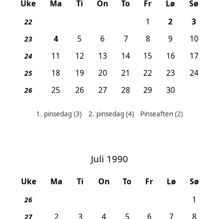
Uke
Ma
Ti
On
To
Fr
Lø
Sø
, Pinseaften
, 1. p
1
2
3
22
, 2. pinsedag
4
5
6
7
8
9
10
23
11
12
13
14
15
16
17
24
18
19
20
21
22
23
24
25
25
26
27
28
29
30
26
1. pinsedag
(3)
2. pinsedag
(4)
Pinseaften
(2)
Helligdager denne måneden:
Juli 1990
Uke
Ma
Ti
On
To
Fr
Lø
Sø
1
26
2
3
4
5
6
7
8
27