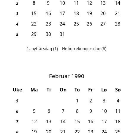
8
9
10
11
12
13
14
2
15
16
17
18
19
20
21
3
22
23
24
25
26
27
28
4
29
30
31
5
1. nyttårsdag
(1)
Helligtrekongersdag
(6)
Helligdager denne måneden:
Februar 1990
Uke
Ma
Ti
On
To
Fr
Lø
Sø
1
2
3
4
5
5
6
7
8
9
10
11
6
12
13
14
15
16
17
18
7
19
20
21
22
23
24
25
8