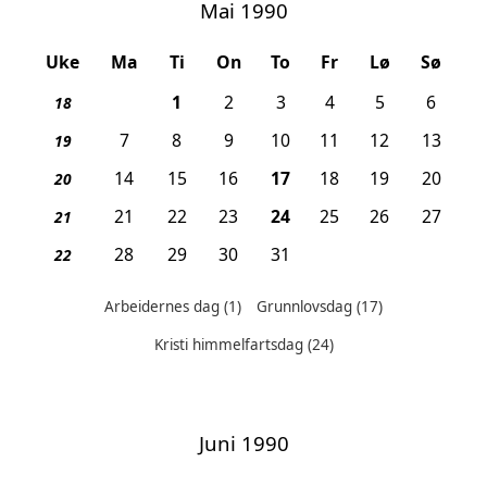
Mai 1990
Uke
Ma
Ti
On
To
Fr
Lø
Sø
, Arbeidernes dag
1
2
3
4
5
6
18
7
8
9
10
11
12
13
19
, Grunnlovsdag
14
15
16
17
18
19
20
20
, Kristi himmelfartsdag
21
22
23
24
25
26
27
21
28
29
30
31
22
Arbeidernes dag
(1)
Grunnlovsdag
(17)
Helligdager denne måneden:
Kristi himmelfartsdag
(24)
Juni 1990