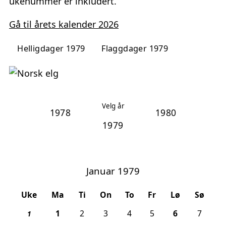
ukenummer er inkludert.
Gå til årets kalender 2026
Helligdager 1979
Flaggdager 1979
Velg år
1978
1980
Januar 1979
Uke
Ma
Ti
On
To
Fr
Lø
Sø
, 1. nyttårsdag
, Helligtre
1
2
3
4
5
6
7
1