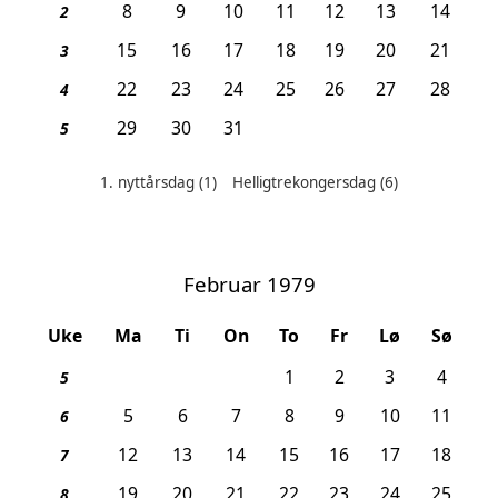
8
9
10
11
12
13
14
2
15
16
17
18
19
20
21
3
22
23
24
25
26
27
28
4
29
30
31
5
1. nyttårsdag
(1)
Helligtrekongersdag
(6)
Helligdager denne måneden:
Februar 1979
Uke
Ma
Ti
On
To
Fr
Lø
Sø
1
2
3
4
5
5
6
7
8
9
10
11
6
12
13
14
15
16
17
18
7
19
20
21
22
23
24
25
8