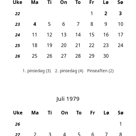
Uke
Ma
Ti
On
To
Fr
Lø
Sø
, Pinseaften
, 1. p
1
2
3
22
, 2. pinsedag
4
5
6
7
8
9
10
23
11
12
13
14
15
16
17
24
18
19
20
21
22
23
24
25
25
26
27
28
29
30
26
1. pinsedag
(3)
2. pinsedag
(4)
Pinseaften
(2)
Helligdager denne måneden:
Juli 1979
Uke
Ma
Ti
On
To
Fr
Lø
Sø
1
26
2
3
4
5
6
7
8
27