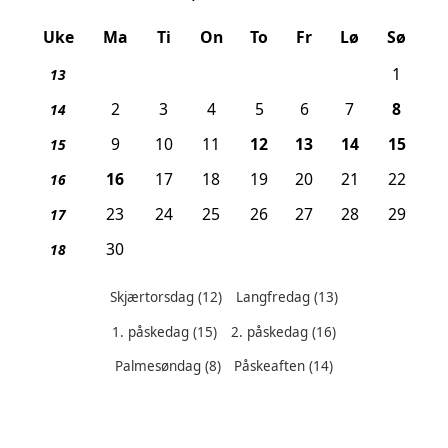
Uke
Ma
Ti
On
To
Fr
Lø
Sø
1
13
, Pal
2
3
4
5
6
7
8
14
, Skjærtorsdag
, Langfredag
, Påskeafte
, 1. 
9
10
11
12
13
14
15
15
, 2. påskedag
16
17
18
19
20
21
22
16
23
24
25
26
27
28
29
17
30
18
Skjærtorsdag
(12)
Langfredag
(13)
1. påskedag
(15)
2. påskedag
(16)
Helligdager denne måneden:
Palmesøndag
(8)
Påskeaften
(14)