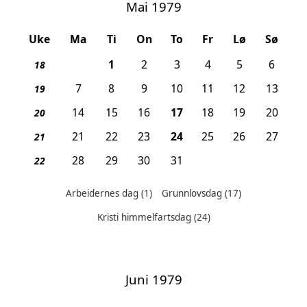
Mai 1979
Uke
Ma
Ti
On
To
Fr
Lø
Sø
, Arbeidernes dag
1
2
3
4
5
6
18
7
8
9
10
11
12
13
19
, Grunnlovsdag
14
15
16
17
18
19
20
20
, Kristi himmelfartsdag
21
22
23
24
25
26
27
21
28
29
30
31
22
Arbeidernes dag
(1)
Grunnlovsdag
(17)
Helligdager denne måneden:
Kristi himmelfartsdag
(24)
Juni 1979