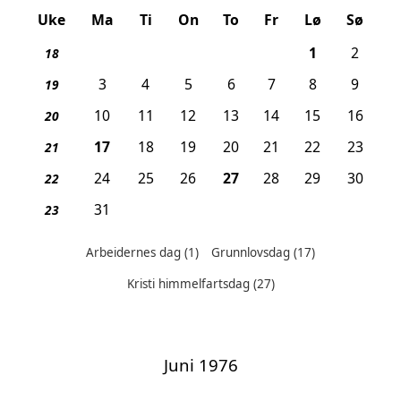
Uke
Ma
Ti
On
To
Fr
Lø
Sø
, Arbeidern
1
2
18
3
4
5
6
7
8
9
19
10
11
12
13
14
15
16
20
, Grunnlovsdag
17
18
19
20
21
22
23
21
, Kristi himmelfartsdag
24
25
26
27
28
29
30
22
31
23
Arbeidernes dag
(1)
Grunnlovsdag
(17)
Helligdager denne måneden:
Kristi himmelfartsdag
(27)
Juni 1976