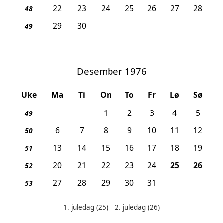
22
23
24
25
26
27
28
48
29
30
49
Desember 1976
Uke
Ma
Ti
On
To
Fr
Lø
Sø
1
2
3
4
5
49
6
7
8
9
10
11
12
50
13
14
15
16
17
18
19
51
, 1. juledag
, 2. j
20
21
22
23
24
25
26
52
27
28
29
30
31
53
1. juledag
(25)
2. juledag
(26)
Helligdager denne måneden: