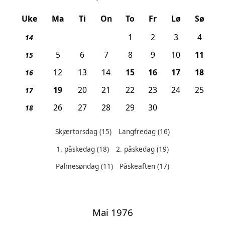
Uke
Ma
Ti
On
To
Fr
Lø
Sø
1
2
3
4
14
, Pa
5
6
7
8
9
10
11
15
, Skjærtorsdag
, Langfredag
, Påskeafte
, 1. 
12
13
14
15
16
17
18
16
, 2. påskedag
19
20
21
22
23
24
25
17
26
27
28
29
30
18
Skjærtorsdag
(15)
Langfredag
(16)
1. påskedag
(18)
2. påskedag
(19)
Helligdager denne måneden:
Palmesøndag
(11)
Påskeaften
(17)
Mai 1976