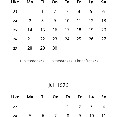
Uke
Ma
Ti
On
To
Fr
Lø
Sø
, Pinseaften
, 1. p
1
2
3
4
5
6
23
, 2. pinsedag
7
8
9
10
11
12
13
24
14
15
16
17
18
19
20
25
21
22
23
24
25
26
27
26
28
29
30
27
1. pinsedag
(6)
2. pinsedag
(7)
Pinseaften
(5)
Helligdager denne måneden:
Juli 1976
Uke
Ma
Ti
On
To
Fr
Lø
Sø
1
2
3
4
27
5
6
7
8
9
10
11
28