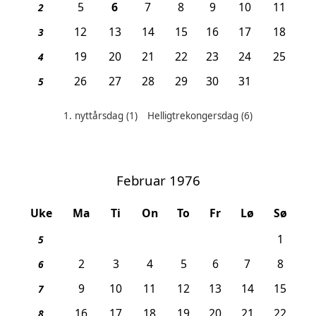
, Helligtrekongersdag
5
6
7
8
9
10
11
2
12
13
14
15
16
17
18
3
19
20
21
22
23
24
25
4
26
27
28
29
30
31
5
1. nyttårsdag
(1)
Helligtrekongersdag
(6)
Helligdager denne måneden:
Februar 1976
Uke
Ma
Ti
On
To
Fr
Lø
Sø
1
5
2
3
4
5
6
7
8
6
9
10
11
12
13
14
15
7
16
17
18
19
20
21
22
8