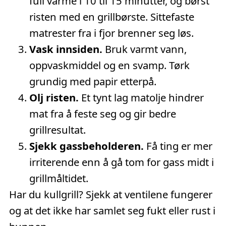
full varme i 10 til 15 minutter, og børst
risten med en grillbørste. Sittefaste
matrester fra i fjor brenner seg løs.
Vask innsiden.
Bruk varmt vann,
oppvaskmiddel og en svamp. Tørk
grundig med papir etterpå.
Olj risten.
Et tynt lag matolje hindrer
mat fra å feste seg og gir bedre
grillresultat.
Sjekk gassbeholderen.
Få ting er mer
irriterende enn å gå tom for gass midt i
grillmåltidet.
Har du kullgrill? Sjekk at ventilene fungerer
og at det ikke har samlet seg fukt eller rust i