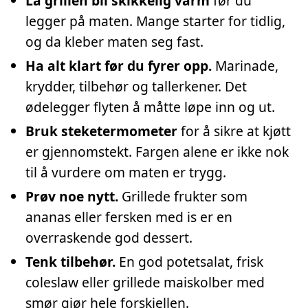
La grillen bli skikkelig varm
før du
legger på maten. Mange starter for tidlig,
og da kleber maten seg fast.
Ha alt klart før du fyrer opp.
Marinade,
krydder, tilbehør og tallerkener. Det
ødelegger flyten å måtte løpe inn og ut.
Bruk steketermometer
for å sikre at kjøtt
er gjennomstekt. Fargen alene er ikke nok
til å vurdere om maten er trygg.
Prøv noe nytt.
Grillede frukter som
ananas eller fersken med is er en
overraskende god dessert.
Tenk tilbehør.
En god potetsalat, frisk
coleslaw eller grillede maiskolber med
smør gjør hele forskjellen.