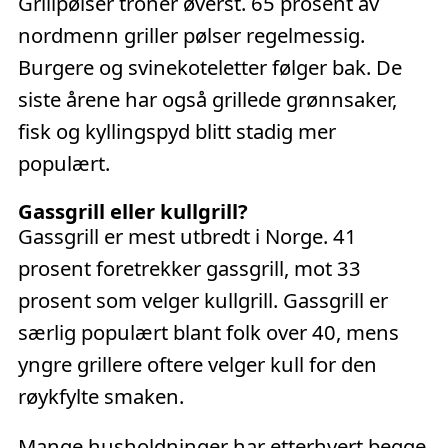
Grillpølser troner øverst. 65 prosent av
nordmenn griller pølser regelmessig.
Burgere og svinekoteletter følger bak. De
siste årene har også grillede grønnsaker,
fisk og kyllingspyd blitt stadig mer
populært.
Gassgrill eller kullgrill?
Gassgrill er mest utbredt i Norge. 41
prosent foretrekker gassgrill, mot 33
prosent som velger kullgrill. Gassgrill er
særlig populært blant folk over 40, mens
yngre grillere oftere velger kull for den
røykfylte smaken.
Mange husholdninger har etterhvert begge