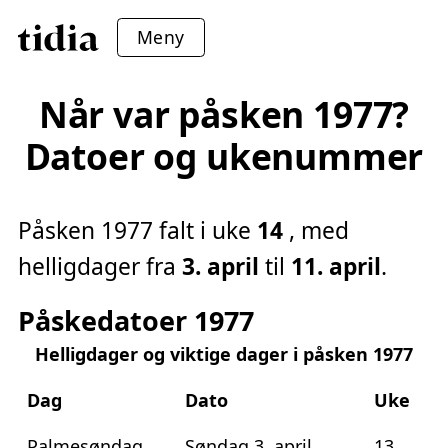
Meny
Når var påsken 1977?
Datoer og ukenummer
Påsken 1977 falt i uke
14
, med
helligdager fra
3. april
til
11. april
.
Påskedatoer 1977
Helligdager og viktige dager i påsken 1977
Dag
Dato
Uke
Palmesøndag
Søndag 3. april
13