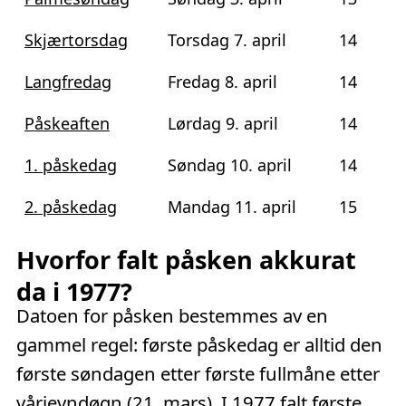
Skjærtorsdag
Torsdag 7. april
14
Langfredag
Fredag 8. april
14
Påskeaften
Lørdag 9. april
14
1. påskedag
Søndag 10. april
14
2. påskedag
Mandag 11. april
15
Hvorfor falt påsken akkurat
da i 1977?
Datoen for påsken bestemmes av en
gammel regel: første påskedag er alltid den
første søndagen etter første fullmåne etter
vårjevndøgn (21. mars). I 1977 falt første