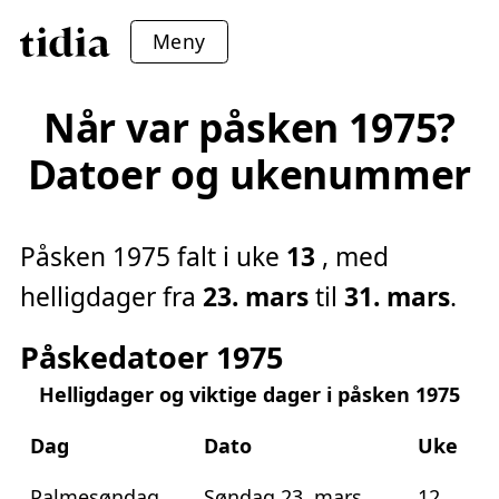
Meny
Når var påsken 1975?
Datoer og ukenummer
Påsken 1975 falt i uke
13
, med
helligdager fra
23. mars
til
31. mars
.
Påskedatoer 1975
Helligdager og viktige dager i påsken 1975
Dag
Dato
Uke
Palmesøndag
Søndag 23. mars
12