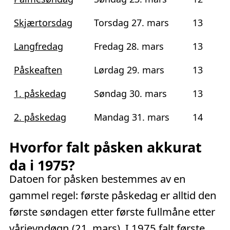
Skjærtorsdag
Torsdag 27. mars
13
Langfredag
Fredag 28. mars
13
Påskeaften
Lørdag 29. mars
13
1. påskedag
Søndag 30. mars
13
2. påskedag
Mandag 31. mars
14
Hvorfor falt påsken akkurat
da i 1975?
Datoen for påsken bestemmes av en
gammel regel: første påskedag er alltid den
første søndagen etter første fullmåne etter
vårjevndøgn (21. mars). I 1975 falt første