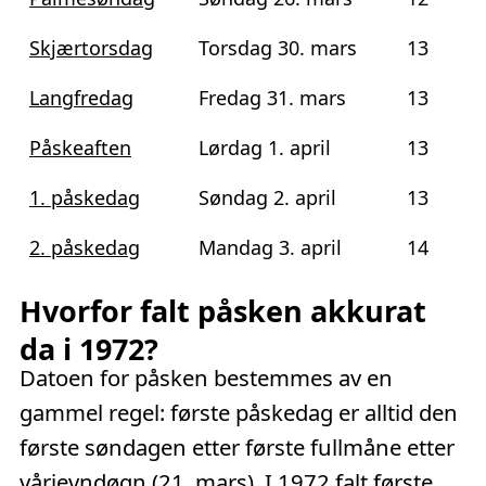
Skjærtorsdag
Torsdag 30. mars
13
Langfredag
Fredag 31. mars
13
Påskeaften
Lørdag 1. april
13
1. påskedag
Søndag 2. april
13
2. påskedag
Mandag 3. april
14
Hvorfor falt påsken akkurat
da i 1972?
Datoen for påsken bestemmes av en
gammel regel: første påskedag er alltid den
første søndagen etter første fullmåne etter
vårjevndøgn (21. mars). I 1972 falt første