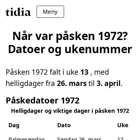
Meny
Når var påsken 1972?
Datoer og ukenummer
Påsken 1972 falt i uke
13
, med
helligdager fra
26. mars
til
3. april
.
Påskedatoer 1972
Helligdager og viktige dager i påsken 1972
Dag
Dato
Uke
Palmesøndag
Søndag 26. mars
12